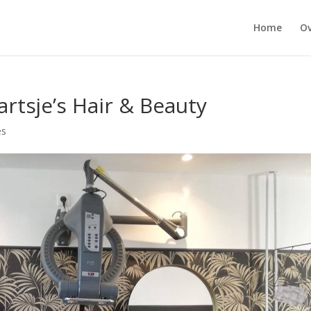
Home
Ov
rtsje’s Hair & Beauty
es