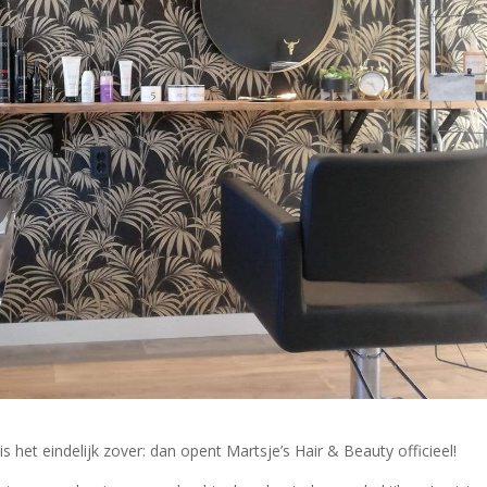
 het eindelijk zover: dan opent Martsje’s Hair & Beauty officieel!