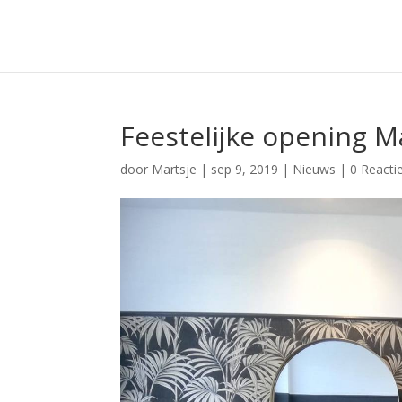
Feestelijke opening Ma
door
Martsje
|
sep 9, 2019
|
Nieuws
|
0 Reacti